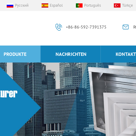
Русский
Español
Português
Türkçe
+86-86-592-7391375
R
PRODUKTE
NACHRICHTEN
KONTAKT