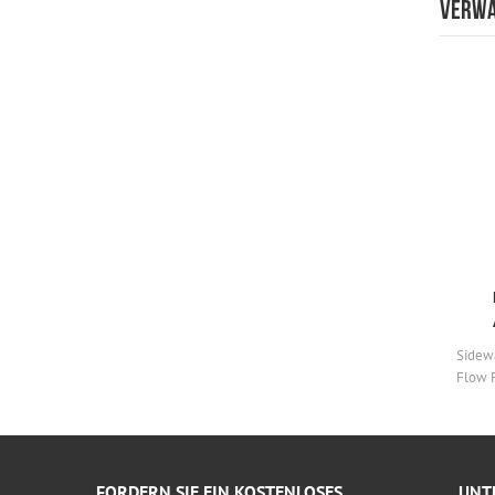
VERWA
hvac klimaanlage aluminium
leitersitz luftauslass wirbel
runden boden diffusor
Leiter Luftgitter wird im Erdgeschoss oder
Sidewa
unter dem Sitz verwendet, um Luft den Platz,
Flow 
der in Turnsium Kinos und anderen
öffentlichen Tagungsraum ist zu versorgen
FORDERN SIE EIN KOSTENLOSES
UNT