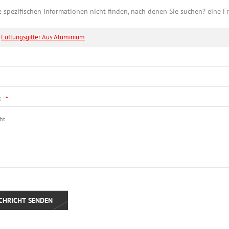
e spezifischen Informationen nicht finden, nach denen Sie suchen? eine F
Lüftungsgitter Aus Aluminium
 :
*