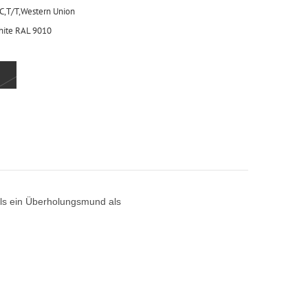
C,T/T,Western Union
ite RAL 9010
als ein Überholungsmund als