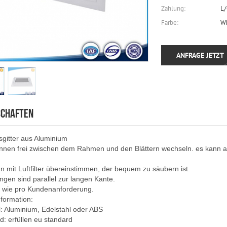
Zahlung:
L/
Farbe:
Wh
ANFRAGE JETZT
SCHAFTEN
sgitter aus Aluminium
önnen frei zwischen dem Rahmen und den Blättern wechseln. es kann 
nn mit Luftfilter übereinstimmen, der bequem zu säubern ist.
ingen sind parallel zur langen Kante.
 wie pro Kundenanforderung.
formation:
:
Aluminium, Edelstahl oder ABS
d:
erfüllen eu standard