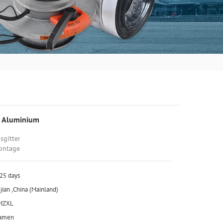
s Aluminium
sgitter
montage
25 days
jian ,China (Mainland)
MZXL
iamen