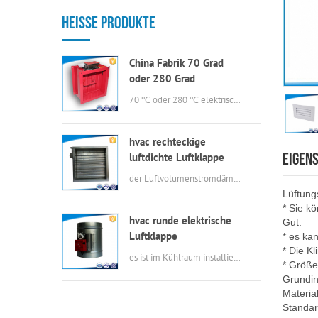
HEISSE PRODUKTE
China Fabrik 70 Grad
oder 280 Grad
elektrische msfd hvac
70 ℃ oder 280 ℃ elektrische Brandschutzklappe in guter Qualität
Brandschutzklappe für
Luftkanal
hvac rechteckige
EIGEN
luftdichte Luftklappe
der Luftvolumenstromdämpfer hat die Merkmale einer einfachen Konstruktion, geringer Leckage, kleinem Drehmoment, flexiblem Betrieb, Korrosionsbeständigkeit.
Lüftung
* Sie k
hvac runde elektrische
Gut.
Luftklappe
* es ka
* Die Kl
es ist im Kühlraum installiert und mit Axialventilator verzahnt. Im Sommer Wenn die Axialventilatoren laufen, läuft auch der Dämpfer, um die von den Kältemaschinen erzeugte Luft abzulassen, im Winter laufen die Axiallüfter nicht, und die Dämpfer bleiben auch geschlossen, um die Temperatur im Inneren zu halten.
* Größe
Grundin
Material
Standar