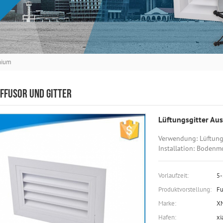
nium
IFFUSOR UND GITTER
Lüftungsgitter Au
Verwendung: Lüftung
Installation: Boden
Vorlaufzeit:
5-
Produktvorstellung:
Fu
Marke:
X
Hafen:
x