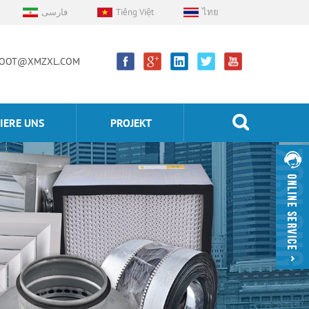
فارسی
Tiếng Việt
ไทย
OOT@XMZXL.COM
IERE UNS
PROJEKT